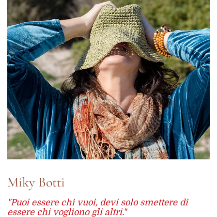
Miky
Botti
"Puoi essere chi vuoi, devi solo smettere di
essere chi vogliono gli altri."