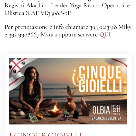
Registri Akashici, Leader Yoga Risata, Operatrice
Olistica SIAF VE3308P-0P
Per prenotazione e info chiamare 393 0213318 Miky
e 392 9908667 Maura oppure scrivere
QUI
I CINQUE GIOIELLI