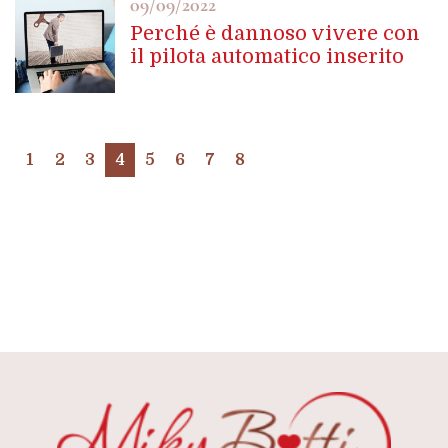
09/09/2022
Perché è dannoso vivere con
il pilota automatico inserito
1
2
3
4
5
6
7
8