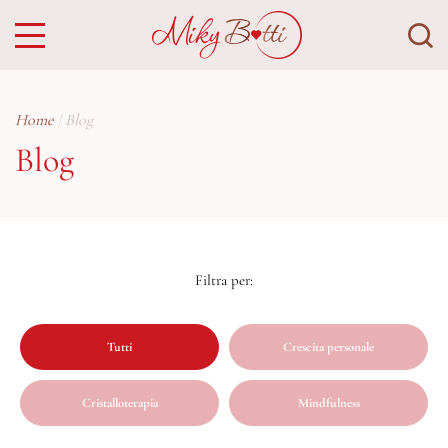
Home
Blog
Blog
Tutti
Crescita personale
Cristalloterapia
Mindfulness