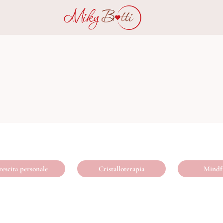
escita personale
Cristalloterapia
Mindf