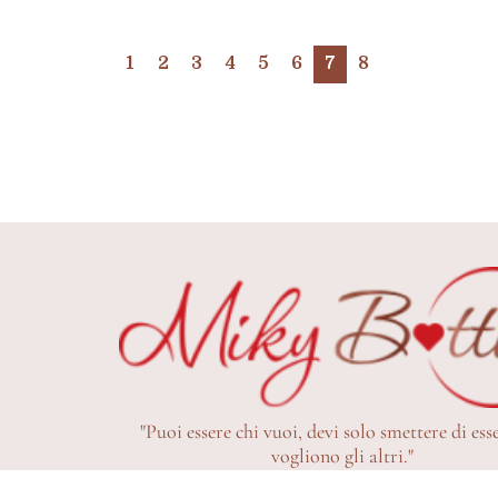
1
2
3
4
5
6
7
8
"Puoi essere chi vuoi, devi solo smettere di ess
vogliono gli altri."