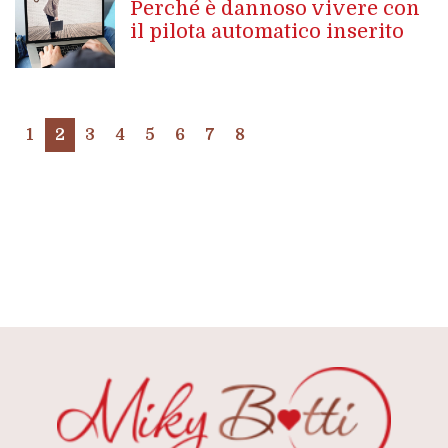
Perché è dannoso vivere con
il pilota automatico inserito
1
2
3
4
5
6
7
8